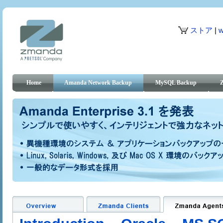
ストア
|
w
Home
Amanda Network Backup
MySQL Backup