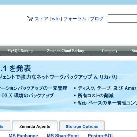
ストア
|
wiki
|
フォーラム
|
ブログ
MySQL Backup
Zmanda Cloud Backup
Company
Sto
MS Exchange
MS SharePoint
PostgreSQL