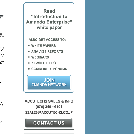
デ
ト効
ンソ
ジ
の
L
を
し