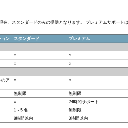
トは現在、スタンダードのみの提供となります。 プレミアムサポート
ション
スタンダード
プレミアム
○
○
ト
○
○
へのア
○
○
無制限
無制限
○
24時間サポート
1～5 名
無制限
8時間以内
3時間以内